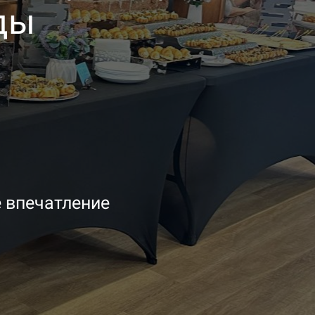
ды
е впечатление