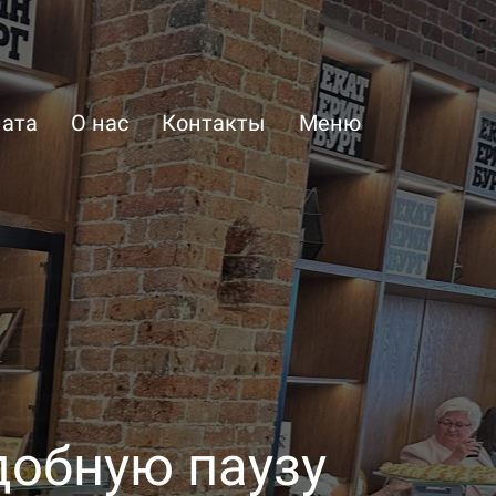
лата
О нас
Контакты
Меню
добную паузу