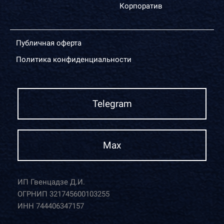
Корпоратив
Публичная оферта
Политика конфиденциальности
Telegram
Max
ИП Гвенцадзе Д.И.
ОГРНИП 321745600103255
ИНН 744406347157